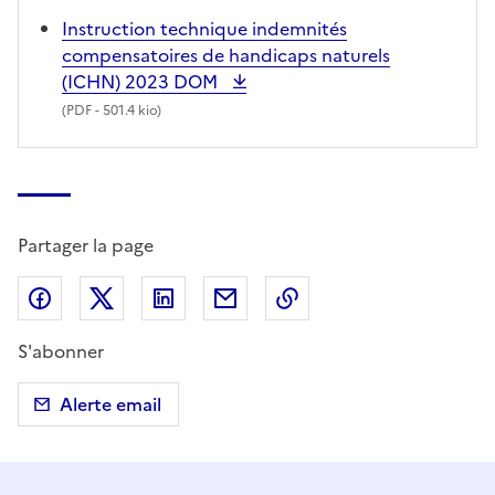
Instruction technique indemnités
compensatoires de handicaps naturels
(ICHN) 2023 DOM
(
PDF
- 501.4 kio)
Partager la page
Partager sur Facebook
Partager sur X (anciennement Twitter)
Partager sur LinkedIn
Partager par email
Copier dans le presse
S'abonner
Alerte email