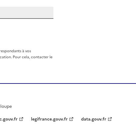
rrespondants à vos
ation. Pour cela, contacter le
eloupe
c.gouv.fr
legifrance.gouv.fr
data.gouv.fr