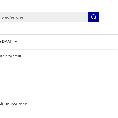
echerche
Recherch
e DAAF
 alerte email
ir un courrier