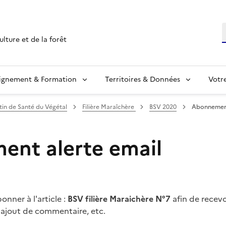
R
ulture et de la forêt
ignement & Formation
Territoires & Données
Votr
etin de Santé du Végétal
Filière Maraîchère
BSV 2020
Abonnement
nt alerte email
nner à l'article :
BSV filière Maraichère N°7
afin de recevo
 ajout de commentaire, etc.