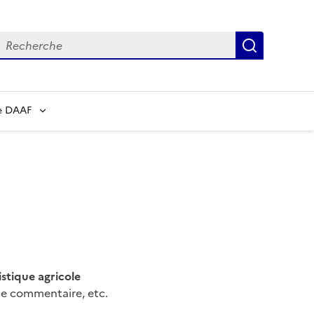
echerche
Recherch
e DAAF
istique agricole
de commentaire, etc.