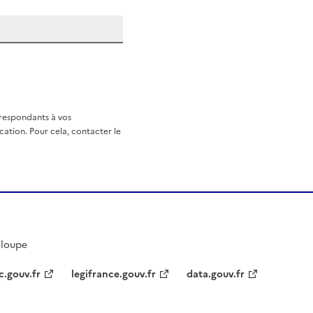
rrespondants à vos
ation. Pour cela, contacter le
eloupe
c.gouv.fr
legifrance.gouv.fr
data.gouv.fr