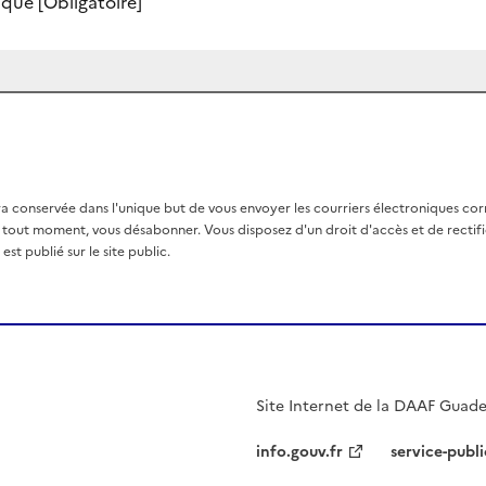
nique
[Obligatoire]
a conservée dans l'unique but de vous envoyer les courriers électroniques co
out moment, vous désabonner. Vous disposez d'un droit d'accès et de rectific
st publié sur le site public.
Site Internet de la DAAF Guad
info.gouv.fr
service-publi