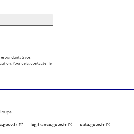
rrespondants à vos
ation. Pour cela, contacter le
eloupe
c.gouv.fr
legifrance.gouv.fr
data.gouv.fr