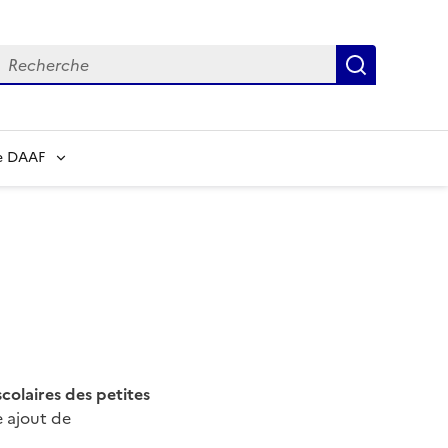
echerche
Recherch
e DAAF
scolaires des petites
e ajout de