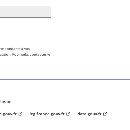
rrespondants à vos
ation. Pour cela, contacter le
eloupe
c.gouv.fr
legifrance.gouv.fr
data.gouv.fr