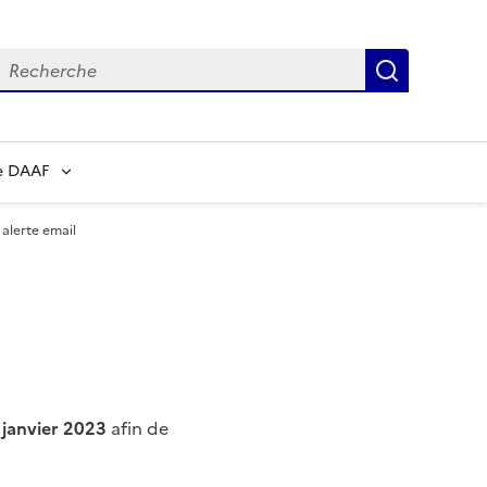
echerche
Recherch
e DAAF
lerte email
 janvier 2023
afin de