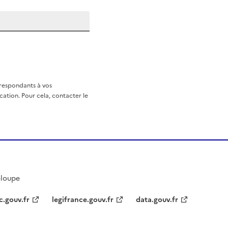
rrespondants à vos
ation. Pour cela, contacter le
eloupe
c.gouv.fr
legifrance.gouv.fr
data.gouv.fr