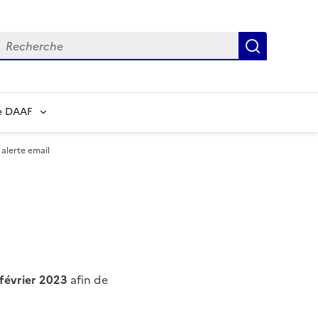
echerche
Recherch
e DAAF
lerte email
février 2023
afin de