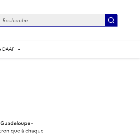
echerche
Recherch
e DAAF
n Guadeloupe -
ctronique à chaque