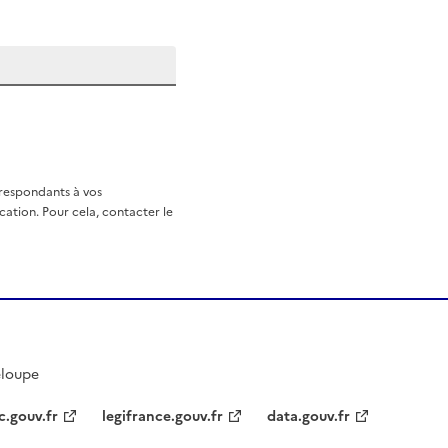
rrespondants à vos
ation. Pour cela, contacter le
eloupe
c.gouv.fr
legifrance.gouv.fr
data.gouv.fr