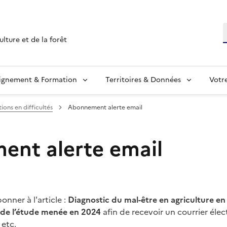
R
ulture et de la forêt
ignement & Formation
Territoires & Données
Votr
tions en difficultés
Abonnement alerte email
nt alerte email
nner à l'article :
Diagnostic du mal-être en agriculture e
 de l’étude menée en 2024
afin de recevoir un courrier éle
etc.