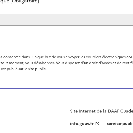
nique
[Obligatoire]
a conservée dans l'unique but de vous envoyer les courriers électroniques co
out moment, vous désabonner. Vous disposez d'un droit d'accès et de rectific
st publié sur le site public.
Site Internet de la DAAF Guad
info.gouv.fr
service-publi