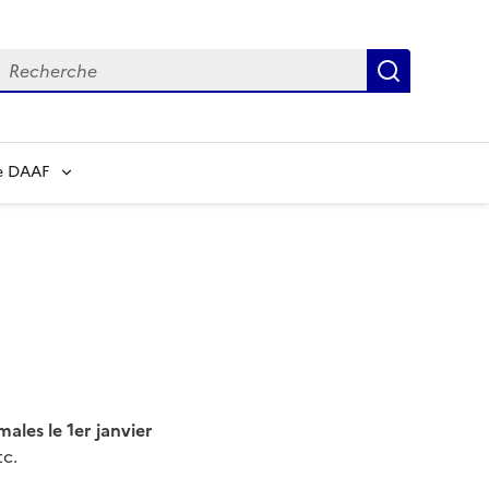
echerche
Recherch
e DAAF
les le 1er janvier
tc.