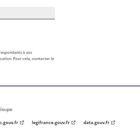
rrespondants à vos
ation. Pour cela, contacter le
eloupe
c.gouv.fr
legifrance.gouv.fr
data.gouv.fr