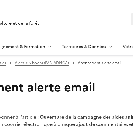
R
ulture et de la forêt
ignement & Formation
Territoires & Données
Votr
ales
Aides aux bovins (PAB, ADMCA)
Abonnement alerte email
nt alerte email
nner à l'article :
Ouverture de la campagne des aides anima
un courrier électronique à chaque ajout de commentaire, e