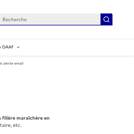
echerche
Recherch
e DAAF
 alerte email
 filière maraîchère en
aire, etc.