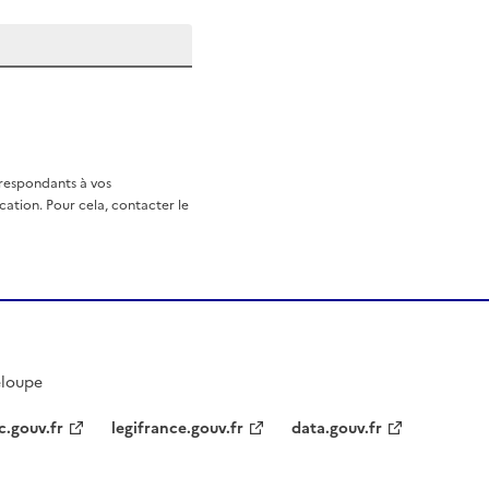
rrespondants à vos
ation. Pour cela, contacter le
eloupe
c.gouv.fr
legifrance.gouv.fr
data.gouv.fr