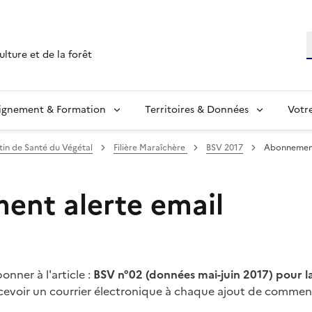
R
ulture et de la forêt
ignement & Formation
Territoires & Données
Votr
etin de Santé du Végétal
Filière Maraîchère
BSV 2017
Abonnement
nt alerte email
nner à l'article :
BSV n°02 (données mai-juin 2017) pour la
cevoir un courrier électronique à chaque ajout de comment