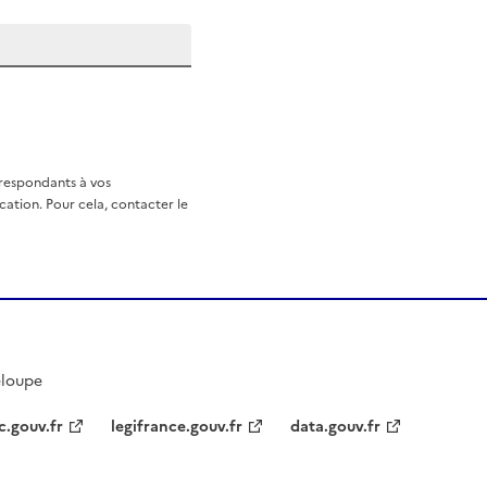
rrespondants à vos
ation. Pour cela, contacter le
eloupe
c.gouv.fr
legifrance.gouv.fr
data.gouv.fr