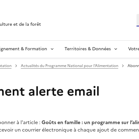
R
ulture et de la forêt
ignement & Formation
Territoires & Données
Votr
tation
Actualités du Programme National pour l’Alimentation
Abonn
nt alerte email
nner à l'article :
Goûts en famille : un programme sur l’al
cevoir un courrier électronique à chaque ajout de comment