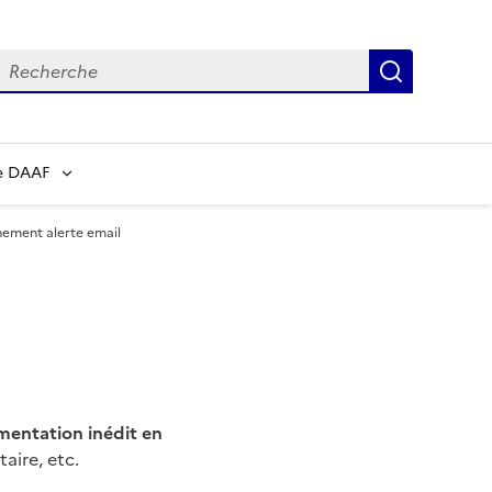
echerche
Recherch
e DAAF
ement alerte email
imentation inédit en
aire, etc.