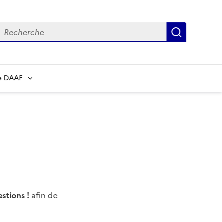
echerche
Recherch
e DAAF
estions !
afin de