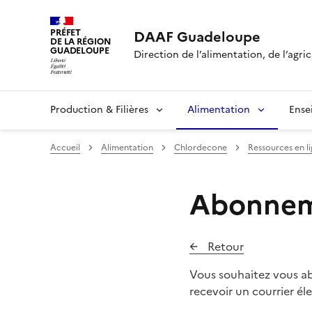
PRÉFET
DAAF Guadeloupe
DE LA RÉGION
GUADELOUPE
Direction de l’alimentation, de l’agric
Production & Filières
Alimentation
Ense
Accueil
Alimentation
Chlordecone
Ressources en l
Abonneme
Retour
Vous souhaitez vous abo
recevoir un courrier é