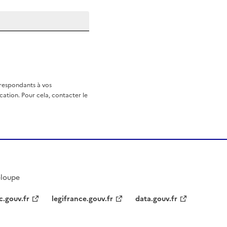
rrespondants à vos
ation. Pour cela, contacter le
eloupe
c.gouv.fr
legifrance.gouv.fr
data.gouv.fr