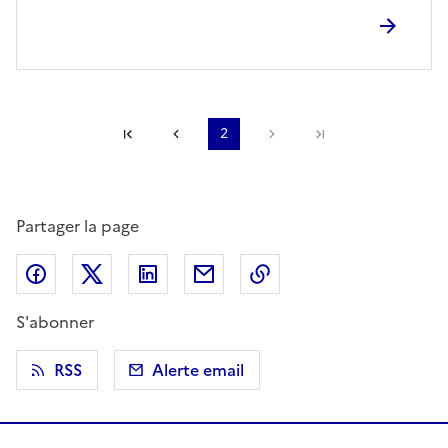
Première page
Page précédente
2
Page suivante
Dernière page
Partager la page
Partager sur Facebook
Partager sur X (anciennement Twitter)
Partager sur LinkedIn
Partager par email
Copier dans le presse
S'abonner
RSS
Alerte email