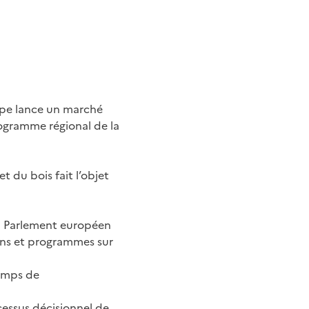
oupe lance un marché
rogramme régional de la
t du bois fait l’objet
du Parlement européen
lans et programmes sur
hamps de
ocessus décisionnel de