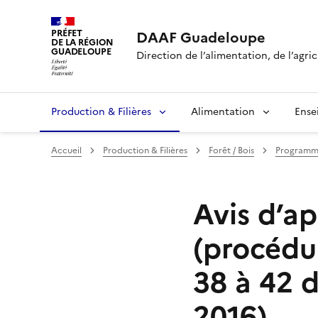
PRÉFET
DAAF Guadeloupe
DE LA RÉGION
GUADELOUPE
Direction de l’alimentation, de l’agric
Production & Filières
Alimentation
Ense
Accueil
Production & Filières
Forêt / Bois
Programme 
Avis d’ap
(procédur
38 à 42 
2016)