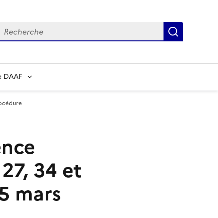
echerche
Recherch
e DAAF
rocédure
ence
27, 34 et
25 mars