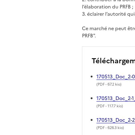
l’élaboration du PRFB ;
3. éclairer l’autorité q
Ce marché ne peut être
PRFB".
Télécharge
170513_Doc_2-
(
PDF
- 67.2 kio)
170513_Doc_2-
(
PDF
- 117.7 kio)
170513_Doc_2-2
(
PDF
- 626.3 kio)