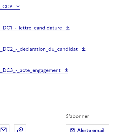
3_CCP
_DC1_-_lettre_candidature
_DC2_-_declaration_du_candidat
6_DC3_-_acte_engagement
S'abonner
ebook
ur X (anciennement Twitter)
tager sur LinkedIn
Partager par email
Copier dans le presse-papier
Alerte email