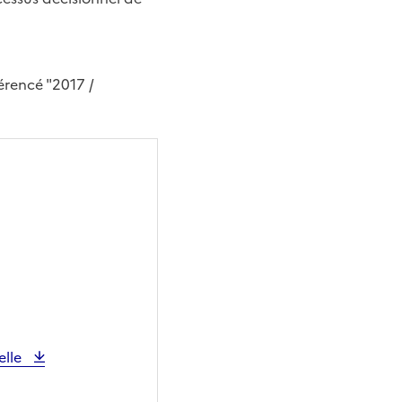
érencé "2017 /
elle