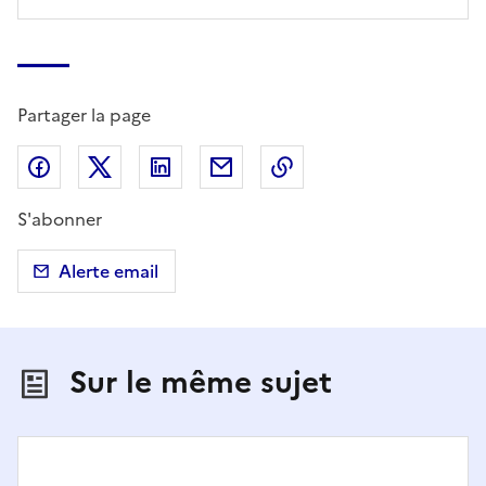
Partager la page
Partager sur Facebook
Partager sur X (anciennement Twitter)
Partager sur LinkedIn
Partager par email
Copier dans le presse
S'abonner
Alerte email
Sur le même sujet