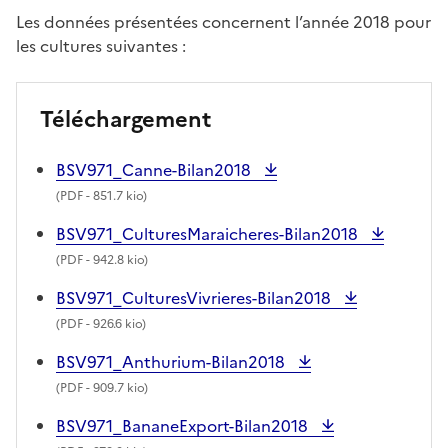
Les données présentées concernent l’année 2018 pour
les cultures suivantes :
Téléchargement
BSV971_Canne-Bilan2018
(
PDF
- 851.7 kio)
BSV971_CulturesMaraicheres-Bilan2018
(
PDF
- 942.8 kio)
BSV971_CulturesVivrieres-Bilan2018
(
PDF
- 926.6 kio)
BSV971_Anthurium-Bilan2018
(
PDF
- 909.7 kio)
BSV971_BananeExport-Bilan2018