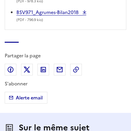
(
PDF
- 978.3 kio)
BSV971_Agrumes-Bilan2018
(
PDF
- 796.9 kio)
Partager la page
Partager sur Facebook
Partager sur X (anciennement Twitter)
Partager sur LinkedIn
Partager par email
Copier dans le presse
S'abonner
Alerte email
Sur le même sujet