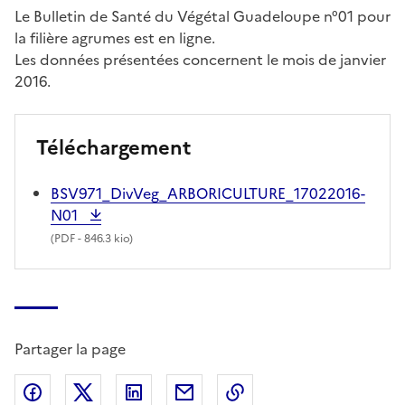
Le Bulletin de Santé du Végétal Guadeloupe n°01 pour
la filière agrumes est en ligne.
Les données présentées concernent le mois de janvier
2016.
Téléchargement
BSV971_DivVeg_ARBORICULTURE_17022016-
N01
(
PDF
- 846.3 kio)
Partager la page
Partager sur Facebook
Partager sur X (anciennement Twitter)
Partager sur LinkedIn
Partager par email
Copier dans le presse