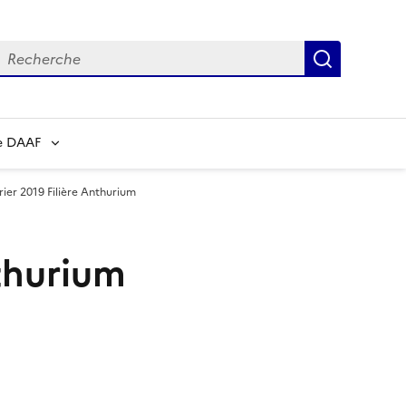
echerche
Recherch
e DAAF
rier 2019 Filière Anthurium
nthurium