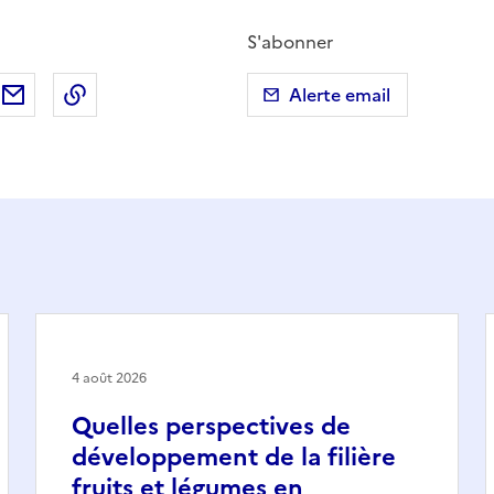
S'abonner
ebook
ur X (anciennement Twitter)
tager sur LinkedIn
Partager par email
Copier dans le presse-papier
Alerte email
4 août 2026
Quelles perspectives de
développement de la filière
fruits et légumes en