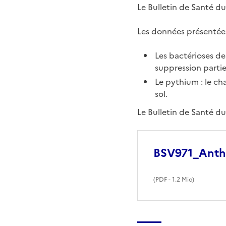
Le Bulletin de Santé du
Les données présentées
Les bactérioses de
suppression partiel
Le pythium : le c
sol.
Le Bulletin de Santé d
BSV971_Anth
(
PDF
- 1.2 Mio)