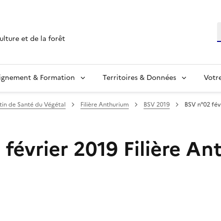
R
ulture et de la forêt
ignement & Formation
Territoires & Données
Votr
etin de Santé du Végétal
Filière Anthurium
BSV 2019
BSV n°02 fév
 février 2019 Filière A