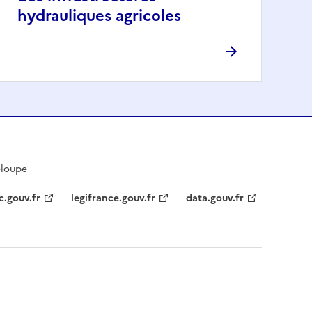
hydrauliques agricoles
eloupe
c.gouv.fr
legifrance.gouv.fr
data.gouv.fr