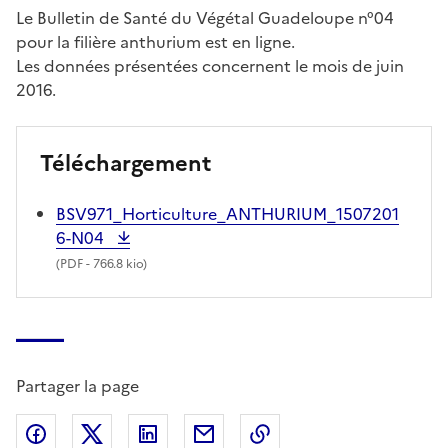
Le Bulletin de Santé du Végétal Guadeloupe n°04
pour la filière anthurium est en ligne.
Les données présentées concernent le mois de juin
2016.
Téléchargement
BSV971_Horticulture_ANTHURIUM_1507201
6-N04
(
PDF
- 766.8 kio)
Partager la page
Partager sur Facebook
Partager sur X (anciennement Twitter)
Partager sur LinkedIn
Partager par email
Copier dans le presse