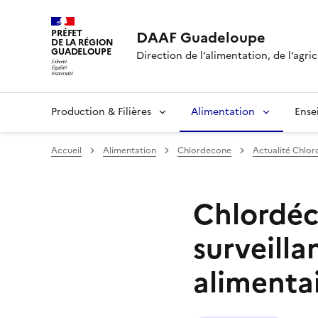
PRÉFET
DAAF Guadeloupe
DE LA RÉGION
GUADELOUPE
Direction de l’alimentation, de l’agric
Production & Filières
Alimentation
Ense
Accueil
Alimentation
Chlordecone
Actualité Chlo
Chlordéco
surveilla
alimenta