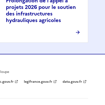
Prolongation de l’appel à
projets 2026 pour le soutien
des infrastructures
hydrauliques agricoles
eloupe
c.gouv.fr
legifrance.gouv.fr
data.gouv.fr