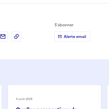
S'abonner
ebook
ur X (anciennement Twitter)
tager sur LinkedIn
Partager par email
Copier dans le presse-papier
Alerte email
4 août 2026