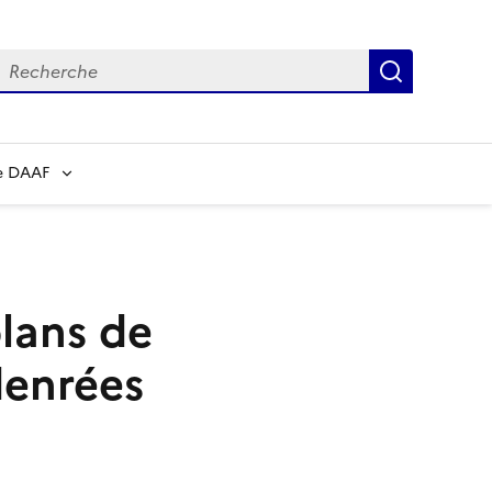
echerche
Recherch
e DAAF
plans de
denrées