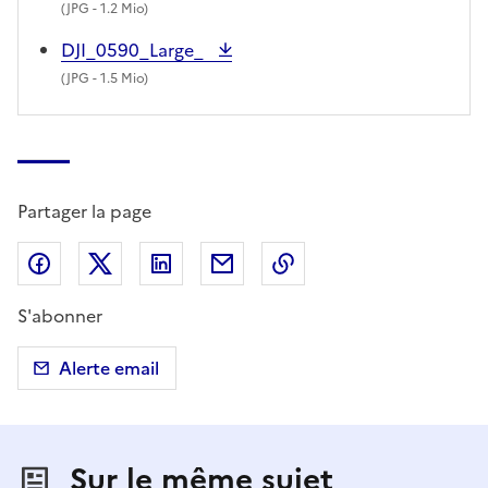
(
JPG
- 1.2 Mio)
DJI_0590_Large_
(
JPG
- 1.5 Mio)
Partager la page
Partager sur Facebook
Partager sur X (anciennement Twitter)
Partager sur LinkedIn
Partager par email
Copier dans le presse
S'abonner
Alerte email
Sur le même sujet