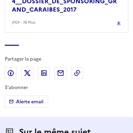
4__DOSSIER_DE_SPONSORING_GR
AND_CARAIBES_2017
(
PDF
- 7.6 Mio)
Partager la page
Partager sur Facebook
Partager sur X (anciennement Twitter)
Partager sur LinkedIn
Partager par email
Copier dans le presse
S'abonner
Alerte email
Sur le même sujet