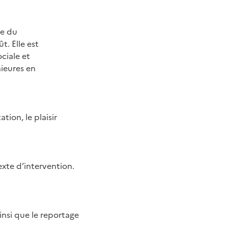
re du
. Elle est
ciale et
nieures en
ion, le plaisir
exte d’intervention.
insi que le reportage