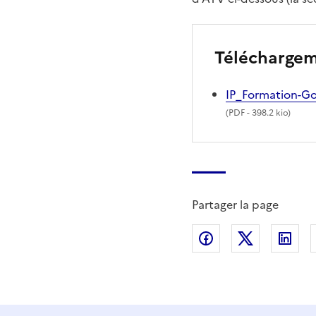
Télécharge
IP_Formation-G
(
PDF
- 398.2 kio)
Partager la page
Partager sur Fac
Partager s
Par