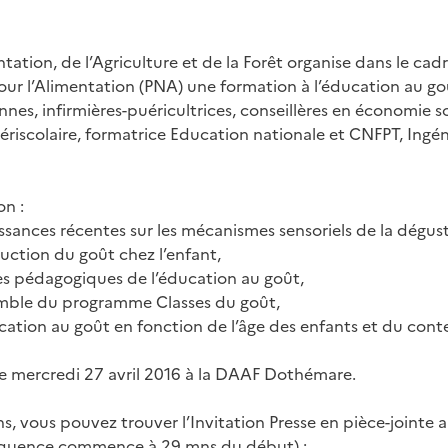
ntation, de l’Agriculture et de la Forêt organise dans le cad
r l’Alimentation (PNA) une formation à l’éducation au goût
nnes, infirmières-puéricultrices, conseillères en économie so
périscolaire, formatrice Education nationale et CNFPT, Ingé
on :
ances récentes sur les mécanismes sensoriels de la dégustat
ruction du goût chez l’enfant,
es pédagogiques de l’éducation au goût,
mble du programme Classes du goût,
cation au goût en fonction de l’âge des enfants et du cont
 le mercredi 27 avril 2016 à la DAAF Dothémare.
s, vous pouvez trouver l’Invitation Presse en pièce-jointe a
séquence commence à 29 mns du début) :