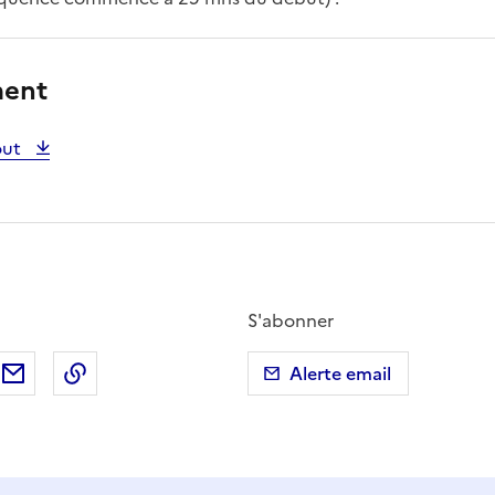
ment
out
S'abonner
ebook
ur X (anciennement Twitter)
tager sur LinkedIn
Partager par email
Copier dans le presse-papier
Alerte email