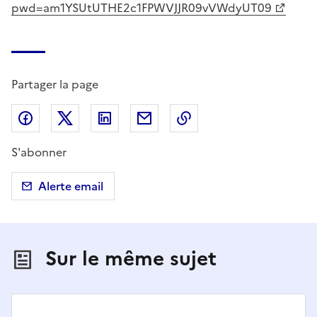
pwd=am1YSUtUTHE2c1FPWVJJR09vVWdyUT09
Partager la page
Partager sur Facebook
Partager sur X (anciennement Twitter)
Partager sur LinkedIn
Partager par email
Copier dans le presse
S'abonner
Alerte email
Sur le même sujet