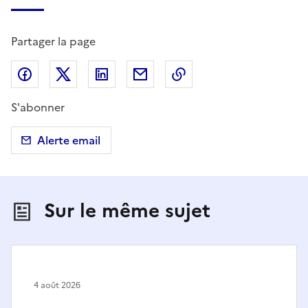
Partager la page
Partager sur Facebook
Partager sur X (anciennement Twitter)
Partager sur LinkedIn
Partager par email
Copier dans le presse
S'abonner
Alerte email
Sur le même sujet
4 août 2026