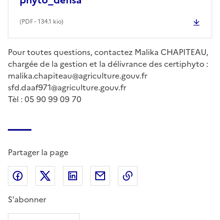
(
PDF
- 134.1 kio)
Pour toutes questions, contactez Malika CHAPITEAU,
chargée de la gestion et la délivrance des certiphyto :
malika.chapiteau@agriculture.gouv.fr
sfd.daaf971@agriculture.gouv.fr
Tèl : 05 90 99 09 70
Partager la page
Partager sur Facebook
Partager sur X (anciennement Twitter)
Partager sur LinkedIn
Partager par email
Copier dans le presse
S'abonner