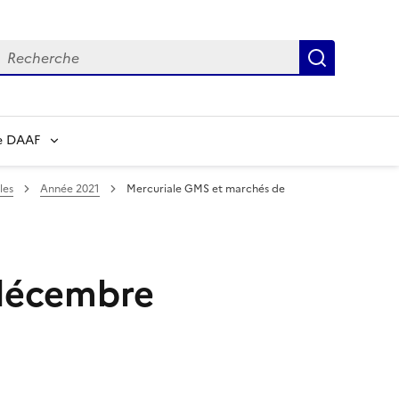
echerche
Recherch
e DAAF
les
Année 2021
Mercuriale GMS et marchés de
 décembre