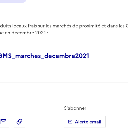
oduits locaux frais sur les marchés de proximité et dans le
pe en décembre 2021 :
_GMS_marches_decembre2021
S'abonner
ebook
ur X (anciennement Twitter)
tager sur LinkedIn
Partager par email
Copier dans le presse-papier
Alerte email