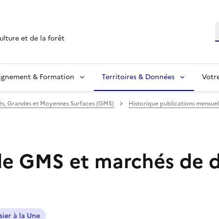
R
ulture et de la forêt
ignement & Formation
Territoires & Données
Votr
s, Grandes et Moyennes Surfaces (GMS)
Historique publications mensuel
le GMS et marchés de
sier à la Une