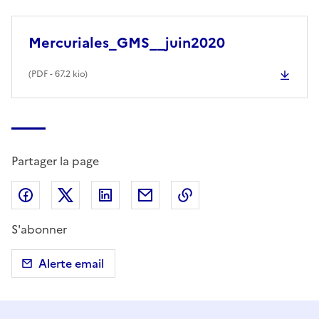
Mercuriales_GMS__juin2020
(
PDF
- 67.2 kio)
Partager la page
Partager sur Facebook
Partager sur X (anciennement Twitter)
Partager sur LinkedIn
Partager par email
Copier dans le presse
S'abonner
Alerte email