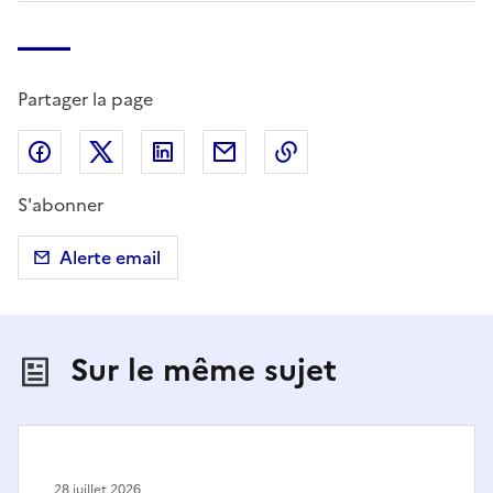
Partager la page
Partager sur Facebook
Partager sur X (anciennement Twitter)
Partager sur LinkedIn
Partager par email
Copier dans le presse
S'abonner
Alerte email
Sur le même sujet
28 juillet 2026