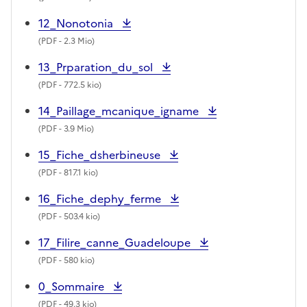
12_Nonotonia
(
PDF
- 2.3 Mio)
13_Prparation_du_sol
(
PDF
- 772.5 kio)
14_Paillage_mcanique_igname
(
PDF
- 3.9 Mio)
15_Fiche_dsherbineuse
(
PDF
- 817.1 kio)
16_Fiche_dephy_ferme
(
PDF
- 503.4 kio)
17_Filire_canne_Guadeloupe
(
PDF
- 580 kio)
0_Sommaire
(
PDF
- 49.3 kio)