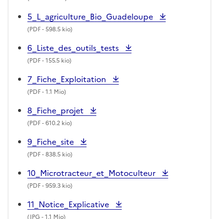
5_L_agriculture_Bio_Guadeloupe
(
PDF
- 598.5 kio)
6_Liste_des_outils_tests
(
PDF
- 155.5 kio)
7_Fiche_Exploitation
(
PDF
- 1.1 Mio)
8_Fiche_projet
(
PDF
- 610.2 kio)
9_Fiche_site
(
PDF
- 838.5 kio)
10_Microtracteur_et_Motoculteur
(
PDF
- 959.3 kio)
11_Notice_Explicative
(
JPG
- 1.1 Mio)