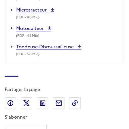
Microtracteur
(
PDF
- 4.6 Mio)
Motoculteur
(
PDF
- 4.1 Mio)
Tondeuse-Dbroussailleuse
(
PDF
- 5.8 Mio)
Partager la page
Partager sur Facebook
Partager sur X (anciennement Twitter)
Partager sur LinkedIn
Partager par email
Copier dans le presse
S'abonner