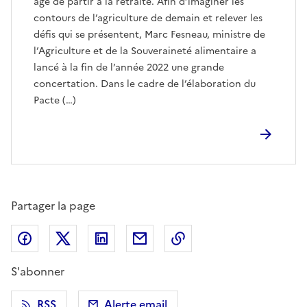
âge de partir à la retraite. Afin d’imaginer les
contours de l’agriculture de demain et relever les
défis qui se présentent, Marc Fesneau, ministre de
l’Agriculture et de la Souveraineté alimentaire a
lancé à la fin de l’année 2022 une grande
concertation. Dans le cadre de l’élaboration du
Pacte (…)
Partager la page
Partager sur Facebook
Partager sur X (anciennement Twitter)
Partager sur LinkedIn
Partager par email
Copier dans le presse
S'abonner
RSS
Alerte email