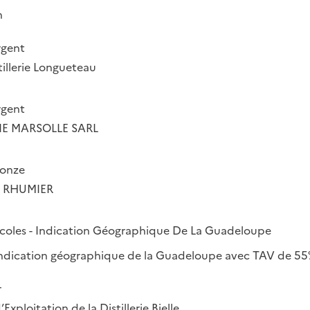
n
rgent
illerie Longueteau
rgent
E MARSOLLE SARL
ronze
 RHUMIER
coles - Indication Géographique De La Guadeloupe
ndication géographique de la Guadeloupe avec TAV de 55%
r
Exploitation de la Distillerie Bielle