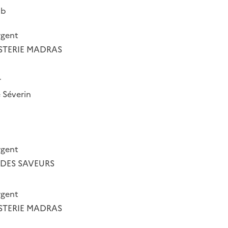
bb
rgent
STERIE MADRAS
r
e Séverin
rgent
 DES SAVEURS
rgent
STERIE MADRAS