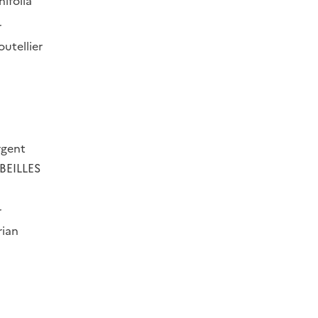
nifolia
r
utellier
rgent
EILLES
r
rian