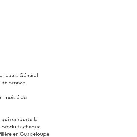
Concours Général
e de bronze.
ur moitié de
 qui remporte la
io produits chaque
 filière en Guadeloupe