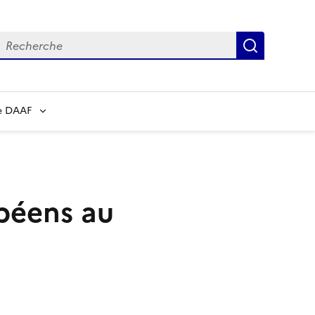
echerche
Recherch
e DAAF
péens au