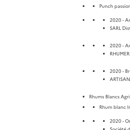
Punch passio
2020 - A
SARL Dist
2020 - A
RHUMERI
2020 - B
ARTISAN
Rhums Blancs Agri
Rhum blanc I
2020 - O
Société d’