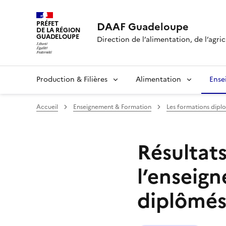
PRÉFET
DAAF Guadeloupe
DE LA RÉGION
GUADELOUPE
Direction de l’alimentation, de l’agric
Production & Filières
Alimentation
Ense
Accueil
Enseignement & Formation
Les formations dipl
Résultat
l’enseig
diplômé