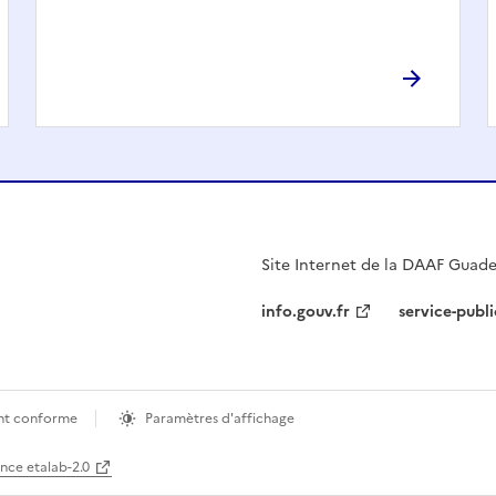
Site Internet de la DAAF Guad
info.gouv.fr
service-publi
ment conforme
Paramètres d'affichage
ence etalab-2.0