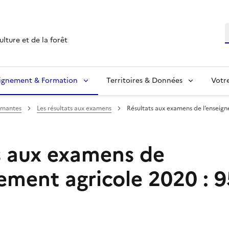
R
ulture et de la forêt
ignement & Formation
Territoires & Données
Votr
omantes
Les résultats aux examens
Résultats aux examens de l’enseig
s aux examens de
nement agricole 2020 : 
s