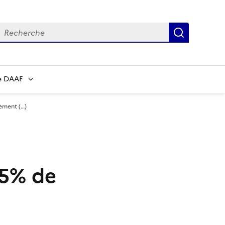
echerche
Recherch
e DAAF
nement (…)
95% de