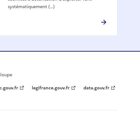
systématiquement (…)
eloupe
c.gouv.fr
legifrance.gouv.fr
data.gouv.fr