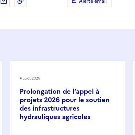
ebook
ur X (anciennement Twitter)
tager sur LinkedIn
Partager par email
Copier dans le presse-papier
Alerte email
4 août 2026
Prolongation de l’appel à
projets 2026 pour le soutien
des infrastructures
hydrauliques agricoles