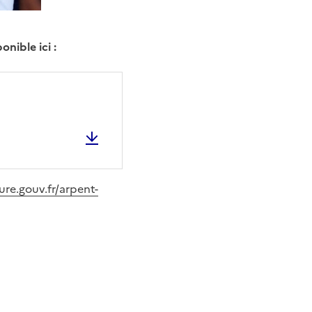
nible ici :
ture.gouv.fr/arpent-