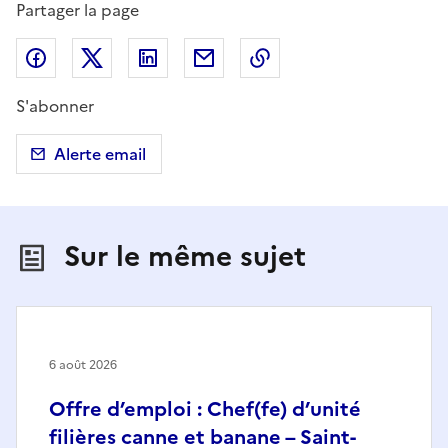
Partager la page
Partager sur Facebook
Partager sur X (anciennement Twitter)
Partager sur LinkedIn
Partager par email
Copier dans le presse
S'abonner
Alerte email
Sur le même sujet
6 août 2026
Offre d’emploi : Chef(fe) d’unité
filières canne et banane – Saint-