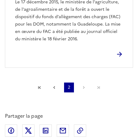
Le 17 décembre 2015, le ministère de l’agriculture,
de l’agroalimentaire et de la forêt a ouvert le
dispositif du fonds d’allègement des charges (FAC)
pour les DOM, notamment la Guadeloupe. La mise
en œuvre du FAC a été publiée au journal officiel
du ministère le 18 février 2016.
Première page
Page précédente
2
Page suivante
Dernière page
Partager la page
Partager sur Facebook
Partager sur X (anciennement Twitter)
Partager sur LinkedIn
Partager par email
Copier dans le presse