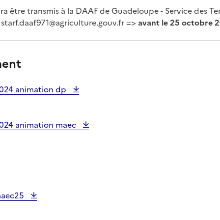
a être transmis à la DAAF de Guadeloupe - Service des Terr
 starf.daaf971@agriculture.gouv.fr =>
avant le 25 octobre 
ment
2024 animation dp
2024 animation maec
maec25