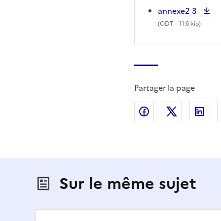
annexe2 3
(
ODT
- 11.6 kio)
Partager la page
Partager sur Fac
Partager s
Par
Sur le même sujet