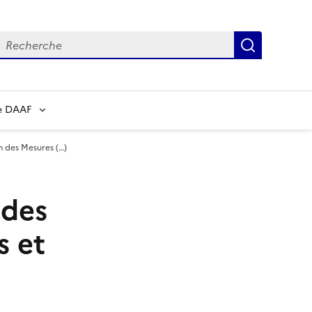
echerche
Recherch
e DAAF
n des Mesures (…)
 des
s et