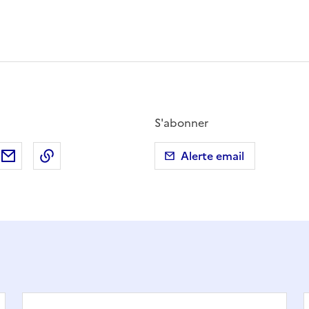
S'abonner
ebook
ur X (anciennement Twitter)
tager sur LinkedIn
Partager par email
Copier dans le presse-papier
Alerte email