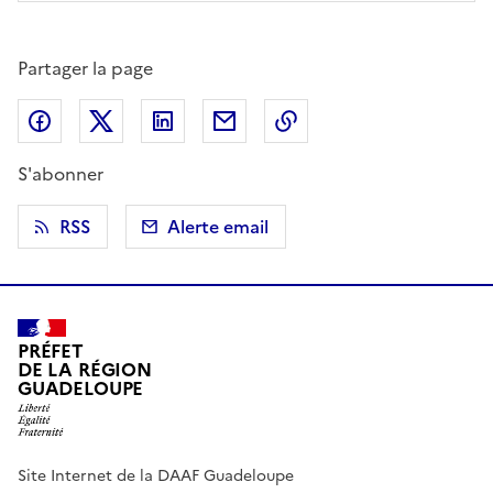
Partager la page
Partager sur Facebook
Partager sur X (anciennement Twitter)
Partager sur LinkedIn
Partager par email
Copier dans le presse
S'abonner
RSS
Alerte email
PRÉFET
DE LA RÉGION
GUADELOUPE
Site Internet de la DAAF Guadeloupe