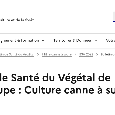
R
ulture et de la forêt
ignement & Formation
Territoires & Données
Votr
etin de Santé du Végétal
Filière canne à sucre
BSV 2022
Bulletin 
 de Santé du Végétal de
pe : Culture canne à su