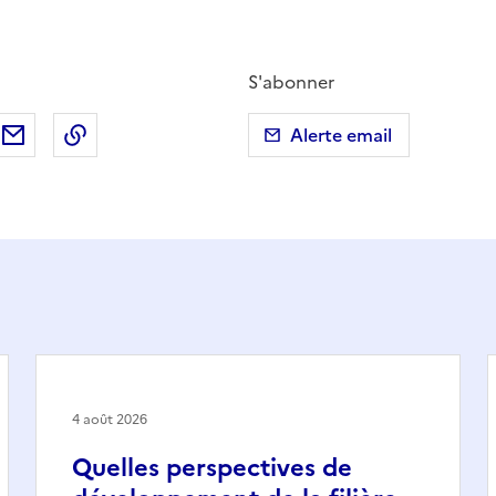
S'abonner
ebook
ur X (anciennement Twitter)
tager sur LinkedIn
Partager par email
Copier dans le presse-papier
Alerte email
4 août 2026
Quelles perspectives de