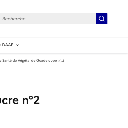
echerche
Recherch
e DAAF
de Santé du Végétal de Guadeloupe : (…)
cre n°2