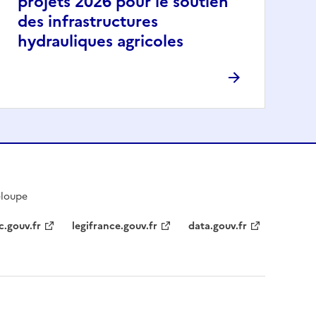
projets 2026 pour le soutien
des infrastructures
hydrauliques agricoles
eloupe
c.gouv.fr
legifrance.gouv.fr
data.gouv.fr