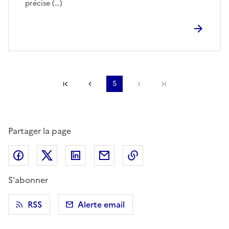
précise (…)
Première page
Page précédente
5
Page suivante
Dernière page
Partager la page
Partager sur Facebook
Partager sur X (anciennement Twitter)
Partager sur LinkedIn
Partager par email
Copier dans le presse
S'abonner
RSS
Alerte email