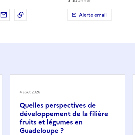
S'abonner
ebook
ur X (anciennement Twitter)
tager sur LinkedIn
Partager par email
Copier dans le presse-papier
Alerte email
4 août 2026
Quelles perspectives de
développement de la filière
fruits et légumes en
Guadeloupe ?