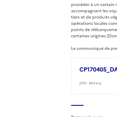
procéder à un certain 
accompagnant les voyag
tiers et de produits v
opérations locales conc
points de débarquemen
certaines origines (Do
Le communiqué de pres
CP170405_DA
(
PDF
- 84.4 kio)