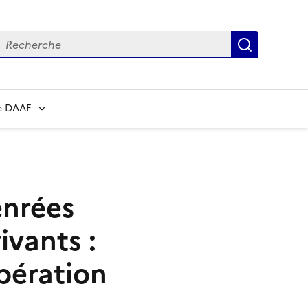
echerche
Recherch
e DAAF
enrées
ivants :
pération