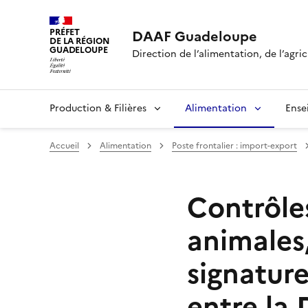
PRÉFET
DAAF Guadeloupe
DE LA RÉGION
GUADELOUPE
Direction de l’alimentation, de l’agric
Production & Filières
Alimentation
Ense
Accueil
Alimentation
Poste frontalier : import-export
Contrôle
animales
signatur
entre la