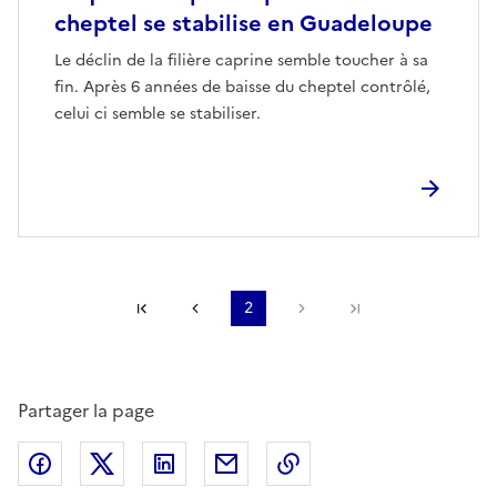
cheptel se stabilise en Guadeloupe
Le déclin de la filière caprine semble toucher à sa
fin. Après 6 années de baisse du cheptel contrôlé,
celui ci semble se stabiliser.
Première page
Page précédente
2
Page suivante
Dernière page
Partager la page
Partager sur Facebook
Partager sur X (anciennement Twitter)
Partager sur LinkedIn
Partager par email
Copier dans le presse