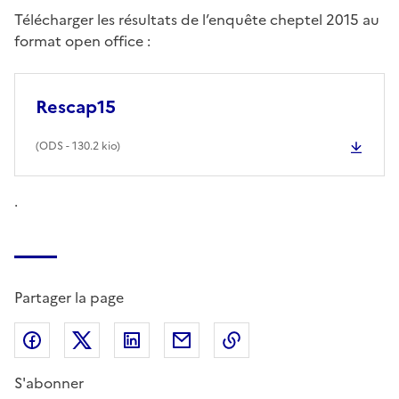
Télécharger les résultats de l’enquête cheptel 2015 au
format open office :
Rescap15
(
ODS
- 130.2 kio)
.
Partager la page
Partager sur Facebook
Partager sur X (anciennement Twitter)
Partager sur LinkedIn
Partager par email
Copier dans le presse
S'abonner