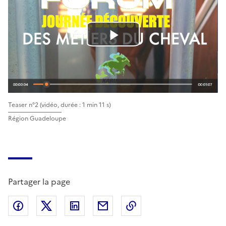
a
v
L
i
i
d
r
é
Teaser n°2
(vidéo, durée : 1 min 11 s)
e
o
Région Guadeloupe
l
a
Partager la page
v
Partager sur Facebook
Partager sur X (anciennement Twitter)
Partager sur LinkedIn
Partager par email
Copier dans le presse
i