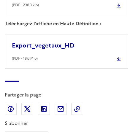
(
PDF
- 236.3 kio)
Téléchargez l’affiche en Haute Définition :
Export_vegetaux_HD
(
PDF
- 18.6 Mio)
Partager la page
Partager sur Facebook
Partager sur X (anciennement Twitter)
Partager sur LinkedIn
Partager par email
Copier dans le presse
S'abonner