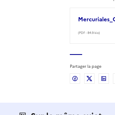
Mercuriales
(
PDF
- 84.9 kio)
Partager la page
Partager sur Fac
Partager s
Par