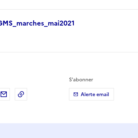
_GMS_marches_mai2021
S'abonner
ebook
ur X (anciennement Twitter)
tager sur LinkedIn
Partager par email
Copier dans le presse-papier
Alerte email