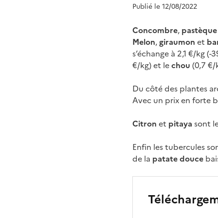
Publié le 12/08/2022
Concombre
,
pastèqu
Melon
,
giraumon
et
ba
s’échange à 2,1 €/kg (-
€/kg) et le
chou
(0,7 €/
Du côté des plantes ar
Avec un prix en forte ba
Citron
et
pitaya
sont l
Enfin les tubercules son
de la
patate douce
bais
Télécharge