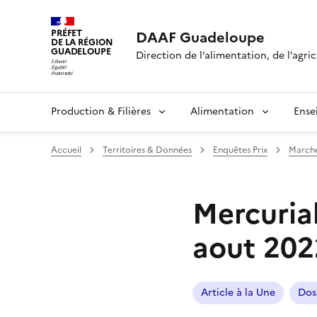
PRÉFET
DAAF Guadeloupe
DE LA RÉGION
GUADELOUPE
Direction de l’alimentation, de l’agric
Production & Filières
Alimentation
Ense
Accueil
Territoires & Données
Enquêtes Prix
Marché
Mercuria
aout 202
Article à la Une
Dos