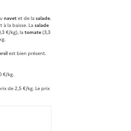
du
navet
et de la
salade
.
 à la baisse. La
salade
0,3 €/kg), la
tomate
(3,3
kg.
rsil
est bien présent.
0 €/kg.
rix de 2,5 €/kg. Le prix