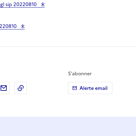
gl sip 20220810
20220810
S'abonner
ebook
ur X (anciennement Twitter)
tager sur LinkedIn
Partager par email
Copier dans le presse-papier
Alerte email