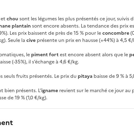
e
et
chou
sont les légumes les plus présentés ce jour, suivis 
nane plantain
sont encore absents. La tendance des prix est
39%). Les prix baissent de près de 15 % pour le
concombre
(
kg). Seule la
cive
présente un prix en hausse (+44%) à 4,5 €/
omatiques, le
piment fort
est encore absent alors que le
pe
isse (-35%), il s’échange à 4,6 €/kg.
es seuls fruits présentés. Le prix du
pitaya
baisse de 9 % à 5,
t bien présents. L’
igname
revient sur le marché ce jour au p
se de 19 % (1,0 €/kg).
ment