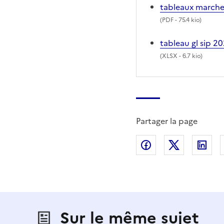
tableaux marche
(
PDF
- 75.4 kio)
tableau gl sip 
(
XLSX
- 6.7 kio)
Partager la page
Partager sur Fac
Partager s
Par
Sur le même sujet