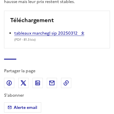
hausse mais leur prix restent stables.
Téléchargement
tableaux marchegl sip 20250312
(
PDF
- 81.3 kio)
Partager la page
Partager sur Facebook
Partager sur X (anciennement Twitter)
Partager sur LinkedIn
Partager par email
Copier dans le presse
S'abonner
Alerte email