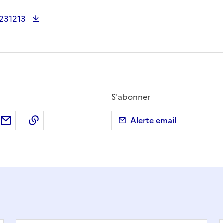
0231213
S'abonner
ebook
ur X (anciennement Twitter)
tager sur LinkedIn
Partager par email
Copier dans le presse-papier
Alerte email