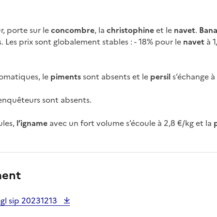
r, porte sur le
concombre
, la
christophine
et le
navet
.
Bana
 Les prix sont globalement stables : - 18% pour le
navet
à 1
omatiques, le
piments
sont absents et le
persil
s’échange à 
s enquêteurs sont absents.
ules,
l’igname
avec un fort volume s’écoule à 2,8 €/kg et la
ment
gl sip 20231213