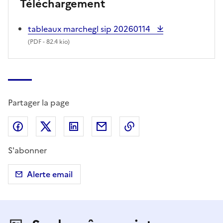
Téléchargement
tableaux marchegl sip 20260114
(
PDF
- 82.4 kio)
Partager la page
Partager sur Facebook
Partager sur X (anciennement Twitter)
Partager sur LinkedIn
Partager par email
Copier dans le presse
S'abonner
Alerte email