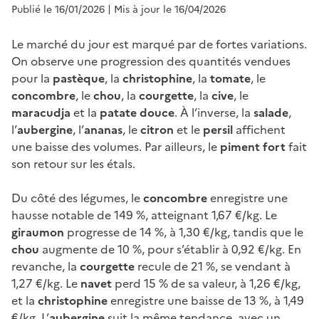
Publié le 16/01/2026
| Mis à jour le 16/04/2026
Le marché du jour est marqué par de fortes variations.
On observe une progression des quantités vendues
pour la
pastèque
, la
christophine
, la
tomate
, le
concombre
, le
chou
, la
courgette
, la
cive
, le
maracudja
et la
patate douce
. À l’inverse, la
salade
,
l’
aubergine
, l’
ananas
, le
citron
et le
persil
affichent
une baisse des volumes. Par ailleurs, le
piment fort
fait
son retour sur les étals.
Du côté des légumes, le
concombre
enregistre une
hausse notable de 149 %, atteignant 1,67 €/kg. Le
giraumon
progresse de 14 %, à 1,30 €/kg, tandis que le
chou
augmente de 10 %, pour s’établir à 0,92 €/kg. En
revanche, la
courgette
recule de 21 %, se vendant à
1,27 €/kg. Le
navet
perd 15 % de sa valeur, à 1,26 €/kg,
et la
christophine
enregistre une baisse de 13 %, à 1,49
€/kg. L’
aubergine
suit la même tendance, avec un