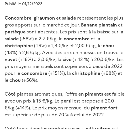
Publié le 01/12/2023
Concombre
,
giraumon
et
salade
représentent les plus
gros apports sur le marché ce jour.
Banane plantain
et
pastèque
sont absentes. Les prix sont à la baisse sur la
salade
(-58%) à 2,7 €/kg, le
concombre
et la
christophine
(-19%) à 1,8 €/kg et 2,00 €/kg, le
chou
(-13%) à 2,6 €/kg. Avec des prix en hausse, on trouve le
navet
(+16%) à 2,0 €/kg, la
cive
(+ 12 %) à 20,0 €/kg. Les
prix moyens mensuels sont supérieurs à ceux de 2022
pour le
concombre
(+151%), la
christophine
(+98%) et
le
chou
(+56%).
Côté plantes aromatiques, l’offre en
piments
est faible
avec un prix à 15 €/kg. Le
persil
est proposé à 20,0
€/kg (+14%). Le prix moyen mensuel du
piment fort
est supérieur de plus de 70 % à celui de 2022.
Coté fruits dans les produits suivis, seul le
citron
est