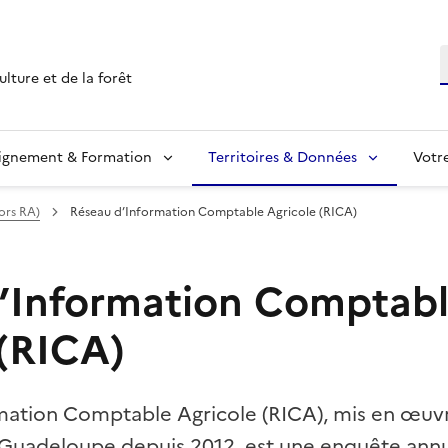
R
ulture et de la forêt
ignement & Formation
Territoires & Données
Votr
ors RA)
Réseau d’Information Comptable Agricole (RICA)
’Information Comptab
 (RICA)
mation Comptable Agricole (RICA), mis en œuv
 Guadeloupe depuis 2012, est une enquête annue