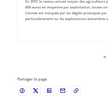
En 2017, le revenu annuel moyen des agriculteurs pr
600 euros en moyenne par exploitation, toutes or
L’année est marquée par les dégâts provoqués par 
particulièrement sur les exploitations bananières 
Partager la page
Partager sur Facebook
Partager sur X (anciennement Twitte
Partager sur LinkedIn
Partager par email
Copier dans le