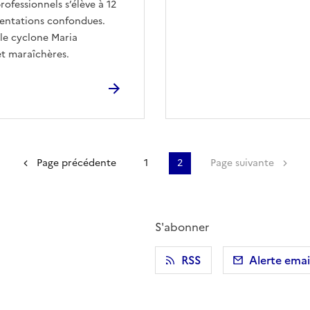
ofessionnels s’élève à 12
ientations confondues.
le cyclone Maria
et maraîchères.
Première page
Page précédente
1
2
Page suivante
S'abonner
r)
 presse-papier
RSS
Alerte emai