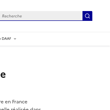
echerche
Recherch
e DAAF
le
re en France
lle réalisée dans